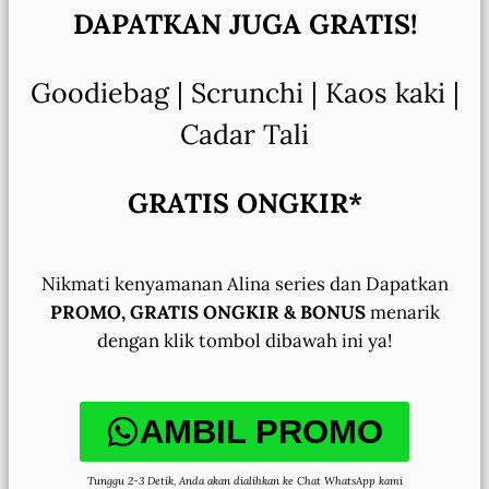
DAPATKAN JUGA GRATIS!
Goodiebag | Scrunchi | Kaos kaki |
Cadar Tali
GRATIS ONGKIR*
Nikmati kenyamanan Alina series dan Dapatkan
PROMO, GRATIS ONGKIR & BONUS
menarik
dengan klik tombol dibawah ini ya!
AMBIL PROMO
Tunggu 2-3 Detik, Anda akan dialihkan ke Chat WhatsApp kami