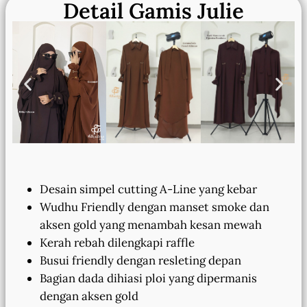
Detail Gamis Julie
Desain simpel cutting A-Line yang kebar
Wudhu Friendly dengan manset smoke dan
aksen gold yang menambah kesan mewah
Kerah rebah dilengkapi raffle
Busui friendly dengan resleting depan
Bagian dada dihiasi ploi yang dipermanis
dengan aksen gold