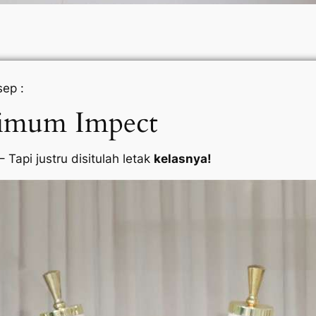
ep :
ximum Impect
 Tapi justru disitulah letak
kelasnya!