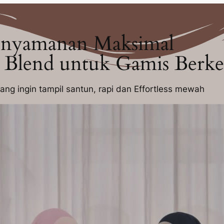
enyamanan Maksimal
 Blend untuk Gamis Berk
ng ingin tampil santun, rapi dan Effortless mewah