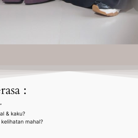
asa :
”
mal & kaku?
 kelihatan mahal?