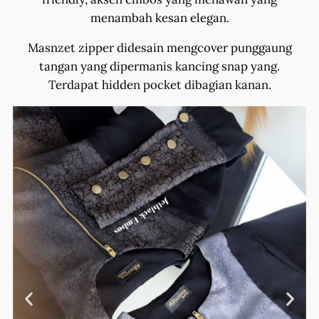
menambah kesan elegan.
Masnzet zipper didesain mengcover punggaung
tangan yang dipermanis kancing snap yang.
Terdapat hidden pocket dibagian kanan.